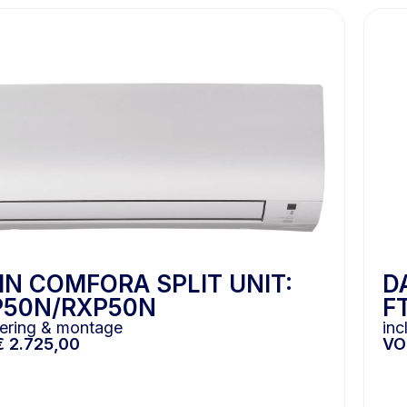
IN COMFORA SPLIT UNIT:
D
P50N/RXP50N
F
evering & montage
inc
€
2.725,00
V