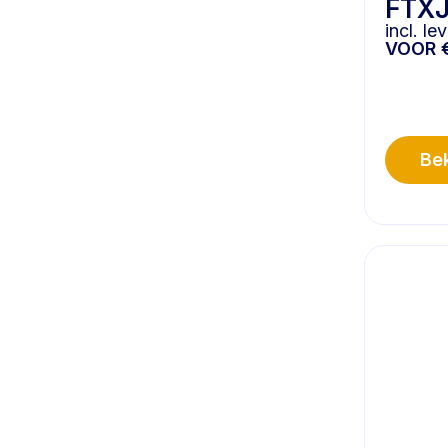
FTXJ
incl. l
VOOR
Bek