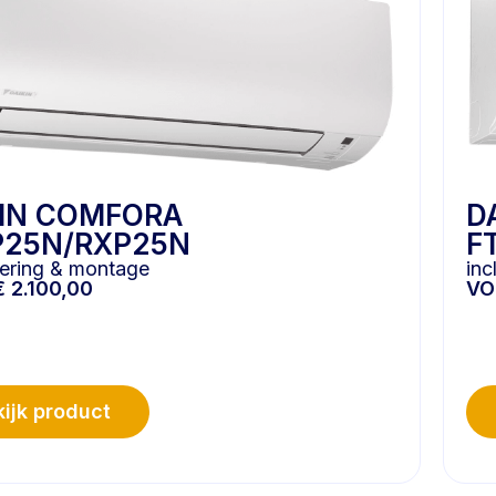
KIN COMFORA
D
P25N/RXP25N
F
evering & montage
inc
€
2.100,00
V
ijk product