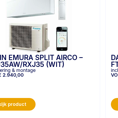
IN EMURA SPLIT AIRCO –
D
35AW/RXJ35 (WIT)
F
evering & montage
inc
€
2.940,00
V
ijk product