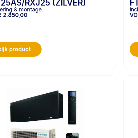
25AS/RXJ25 (ZILVER)
F
evering & montage
inc
€
2.850,00
V
ijk product