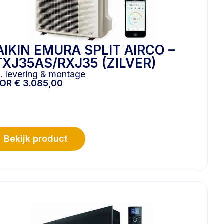
AIKIN EMURA SPLIT AIRCO –
TXJ35AS/RXJ35 (ZILVER)
l. levering & montage
OOR
€
3.085,00
Bekijk product