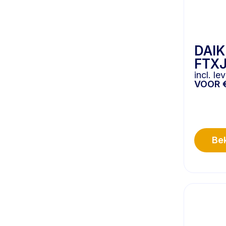
DAIK
FTXJ
incl. l
VOOR
Bek