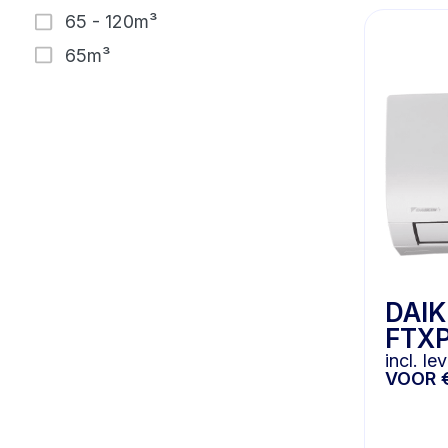
65 - 120m³
65m³
DAIK
FTX
incl. l
VOOR