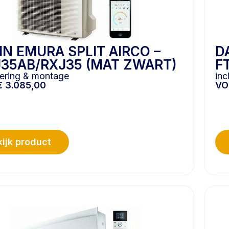
IN EMURA SPLIT AIRCO –
D
35AB/RXJ35 (MAT ZWART)
F
evering & montage
inc
€
3.085,00
V
ijk product