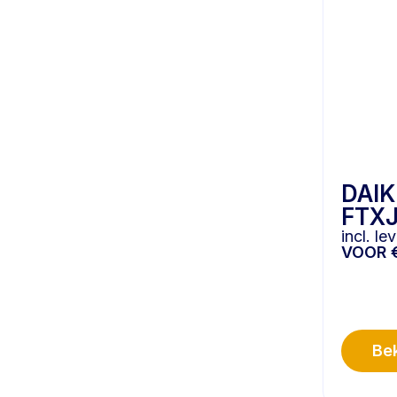
DAIK
FTXJ
incl. l
VOOR
Bek