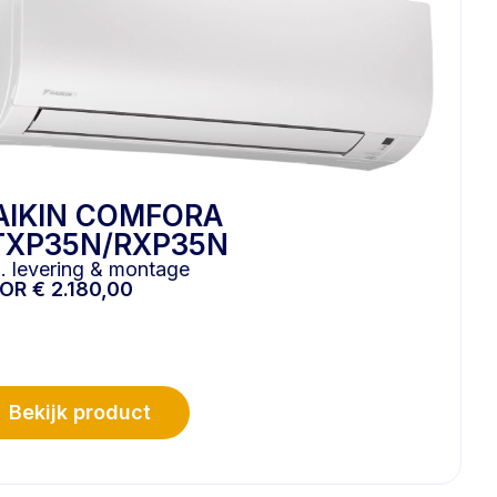
AIKIN COMFORA
TXP35N/RXP35N
l. levering & montage
OOR
€
2.180,00
Bekijk product