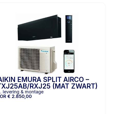
AIKIN EMURA SPLIT AIRCO –
TXJ25AB/RXJ25 (MAT ZWART)
l. levering & montage
OOR
€
2.850,00