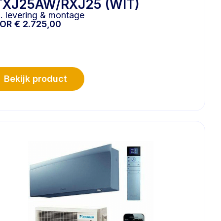
TXJ25AW/RXJ25 (WIT)
l. levering & montage
OOR
€
2.725,00
Bekijk product