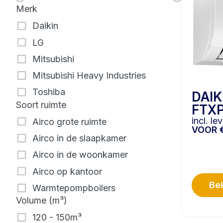
Merk
Daikin
LG
Mitsubishi
Mitsubishi Heavy Industries
Toshiba
DAI
Soort ruimte
FTX
incl. l
Airco grote ruimte
VOOR
Airco in de slaapkamer
Airco in de woonkamer
Airco op kantoor
Bek
Warmtepompboilers
Volume (m³)
120 - 150m³