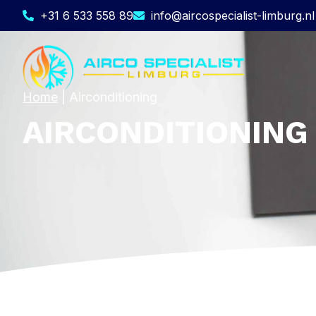
+31 6 533 558 89
info@aircospecialist-limburg.nl
Home
|
Airconditioning
AIRCONDITIONING