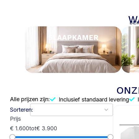
W
BEK
SLAAPKAMER
ONZ
Alle prijzen zijn:
Inclusief standaard levering
4
Sorteren:
results
Prijs
available
€ 1.600
tot
€ 3.900