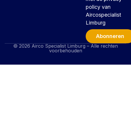
policy van
Aircospecialist
Limburg
Abonneren
© 2026 Airco Specialist Limburg – Alle rechten
Alternative:
voorbehouden