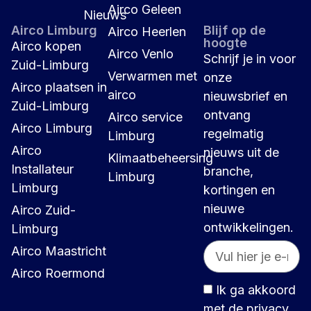
Airco Geleen
Nieuws
Airco Limburg
Blijf op de
Airco Heerlen
hoogte
Airco kopen
Airco Venlo
Schrijf je in voor
Zuid-Limburg
Verwarmen met
onze
Airco plaatsen in
airco
nieuwsbrief en
Zuid-Limburg
ontvang
Airco service
Airco Limburg
regelmatig
Limburg
Airco
nieuws uit de
Klimaatbeheersing
Installateur
branche,
Limburg
Limburg
kortingen en
nieuwe
Airco Zuid-
ontwikkelingen.
Limburg
Airco Maastricht
Airco Roermond
Ik ga akkoord
met de privacy