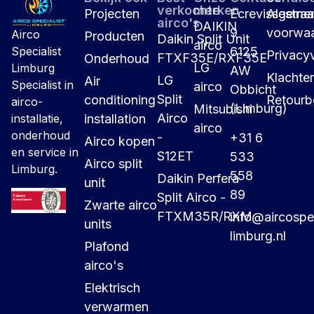
verkochte
merken
Projecten
Ecrevissestraa
Algeme
airco's
DAIKIN
9
voorwa
Airco
Producten
Daikin Split Unit
airco
6125
Specialist
Privacyv
FTXF35E/RXF35E
Onderhoud
LG
Limburg
AW
Klachte
LG
Air
Specialist in
airco
Obbicht
Split
conditioning
Retourb
airco-
(Limburg)
Mitsubishi
Airco
installation
installatie,
airco
onderhoud
-
+31 6
Airco kopen
en service in
S12ET
533
Airco split
Limburg.
558
Daikin Perfera
unit
89
Split Airco -
Zwarte airco
FTXM35R/RXM
info@aircospec
units
limburg.nl
Plafond
airco's
Elektrisch
verwarmen