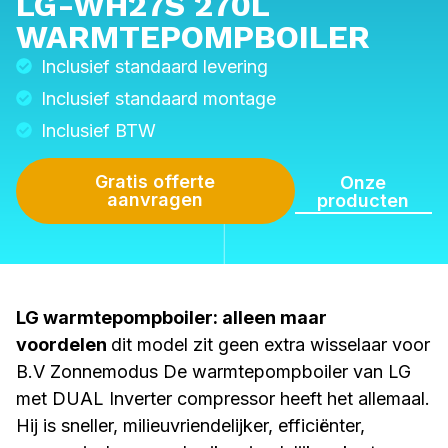
LG-WH27S 270L
WARMTEPOMPBOILER
Inclusief standaard levering
Inclusief standaard montage
Inclusief BTW
Gratis offerte
Onze
aanvragen
producten
LG warmtepompboiler: alleen maar
voordelen
dit model zit geen extra wisselaar voor
B.V Zonnemodus De warmtepompboiler van LG
met DUAL Inverter compressor heeft het allemaal.
Hij is sneller, milieuvriendelijker, efficiënter,