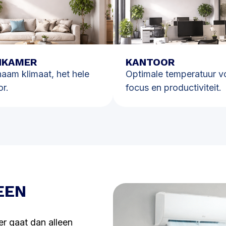
KAMER
KANTOOR
aam klimaat, het hele
Optimale temperatuur v
or.
focus en productiviteit.
EEN
er gaat dan alleen