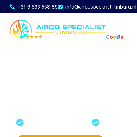
+31 6 533 558 89
info@aircospecialist-limburg.nl
★★★★★
Op basis van
210+ reviews
G
o
o
g
l
e
LG airco laten p
limburg
Comfort, slimme technologie en s
samen in een LG airco. Met deze s
moderne klimaatbeheersing waarb
energiecontrole centraal staan. Uite
professionele installatie door Airc
Inclusief standaard
Snelle lever
installatie
plaatsing