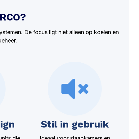
IRCO?
ystemen. De focus ligt niet alleen op koelen en
beheer.
ign
Stil in gebruik
units die
Ideaal voor slaapkamers en