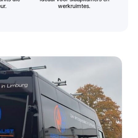
ur.
werkruimtes.