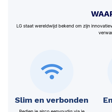
WAAR
LG staat wereldwijd bekend om zijn innovatieve
verwar
Slim en verbonden
En
Bedien je airco eenvoudig via je