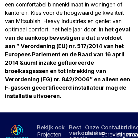
een comfortabel binnenklimaat in woningen of
kantoren. Kies voor de hoogwaardige kwaliteit
van Mitsubishi Heavy Industries en geniet van
optimaal comfort, het hele jaar door.
In het geval
van de aankoop bevestigen u dat u voldoet
aan ” Verordening (EU) nr. 517/2014 van het
Europees Parlement en de Raad van 16 april
2014 &uuml inzake gefluoreerde
broeikasgassen en tot intrekking van
Verordening (EG) nr. 842/2006″ en alleen een
F-gassen gecertificeerd installateur mag de
installatie uitvoeren.
Bekijk ook
Best
Onze
Contact
Juridis
verkochte
merken
Projecten
Ecrevissestraa
Algeme