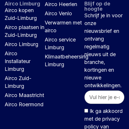
Airco Limburg
Blijf op de
Airco Heerlen
hoogte
Airco kopen
Airco Venlo
Schrijf je in voor
Zuid-Limburg
Verwarmen met
onze
Airco plaatsen in
airco
nieuwsbrief en
Zuid-Limburg
ontvang
Airco service
Airco Limburg
regelmatig
Limburg
Airco
nieuws uit de
Klimaatbeheersing
Installateur
branche,
Limburg
Limburg
kortingen en
nieuwe
Airco Zuid-
ontwikkelingen.
Limburg
Airco Maastricht
Airco Roermond
Ik ga akkoord
met de privacy
policy van