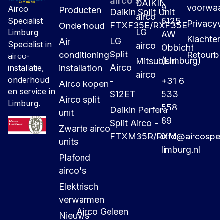
airco's
DAIKIN
9
voorwa
Airco
Producten
Daikin Split Unit
airco
6125
Specialist
Privacyv
FTXF35E/RXF35E
Onderhoud
LG
Limburg
AW
Klachte
LG
Air
Specialist in
airco
Obbicht
Split
conditioning
Retourb
airco-
(Limburg)
Mitsubishi
Airco
installation
installatie,
airco
onderhoud
-
+31 6
Airco kopen
en service in
S12ET
533
Airco split
Limburg.
558
Daikin Perfera
unit
89
Split Airco -
Zwarte airco
FTXM35R/RXM
info@aircospec
units
limburg.nl
Plafond
airco's
Elektrisch
verwarmen
Airco Geleen
Nieuws