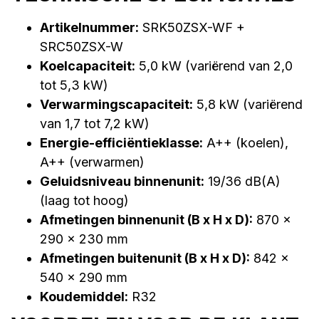
Artikelnummer:
SRK50ZSX-WF +
SRC50ZSX-W
Koelcapaciteit:
5,0 kW (variërend van 2,0
tot 5,3 kW)
Verwarmingscapaciteit:
5,8 kW (variërend
van 1,7 tot 7,2 kW)
Energie-efficiëntieklasse:
A++ (koelen),
A++ (verwarmen)
Geluidsniveau binnenunit:
19/36 dB(A)
(laag tot hoog)
Afmetingen binnenunit (B x H x D):
870 x
290 x 230 mm
Afmetingen buitenunit (B x H x D):
842 x
540 x 290 mm
Koudemiddel:
R32