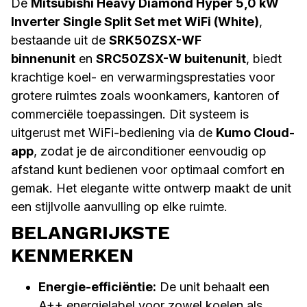
De
Mitsubishi Heavy Diamond Hyper 5,0 kW
Inverter Single Split Set met WiFi (White)
,
bestaande uit de
SRK50ZSX-WF
binnenunit
en
SRC50ZSX-W buitenunit
, biedt
krachtige koel- en verwarmingsprestaties voor
grotere ruimtes zoals woonkamers, kantoren of
commerciële toepassingen. Dit systeem is
uitgerust met WiFi-bediening via de
Kumo Cloud-
app
, zodat je de airconditioner eenvoudig op
afstand kunt bedienen voor optimaal comfort en
gemak. Het elegante witte ontwerp maakt de unit
een stijlvolle aanvulling op elke ruimte.
BELANGRIJKSTE
KENMERKEN
Energie-efficiëntie:
De unit behaalt een
A++ energielabel voor zowel koelen als