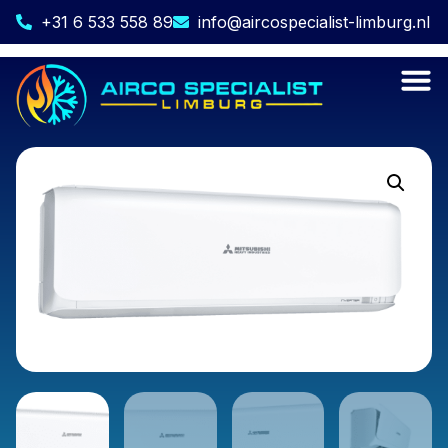
+31 6 533 558 89
info@aircospecialist-limburg.nl