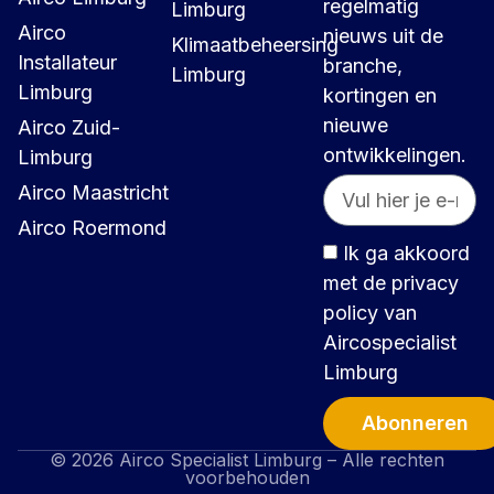
regelmatig
Limburg
Airco
nieuws uit de
Klimaatbeheersing
Installateur
branche,
Limburg
Limburg
kortingen en
nieuwe
Airco Zuid-
ontwikkelingen.
Limburg
Airco Maastricht
Airco Roermond
Ik ga akkoord
met de privacy
policy van
Aircospecialist
Limburg
Abonneren
© 2026 Airco Specialist Limburg – Alle rechten
Alternative:
voorbehouden