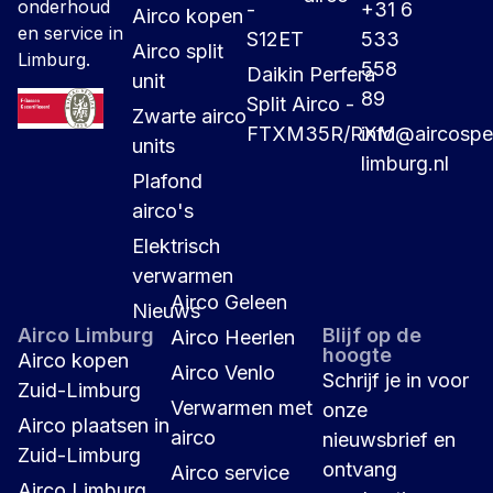
onderhoud
-
+31 6
Airco kopen
en service in
S12ET
533
Airco split
Limburg.
558
Daikin Perfera
unit
89
Split Airco -
Zwarte airco
FTXM35R/RXM
info@aircospec
units
limburg.nl
Plafond
airco's
Elektrisch
verwarmen
Airco Geleen
Nieuws
Airco Limburg
Blijf op de
Airco Heerlen
hoogte
Airco kopen
Airco Venlo
Schrijf je in voor
Zuid-Limburg
Verwarmen met
onze
Airco plaatsen in
airco
nieuwsbrief en
Zuid-Limburg
ontvang
Airco service
Airco Limburg