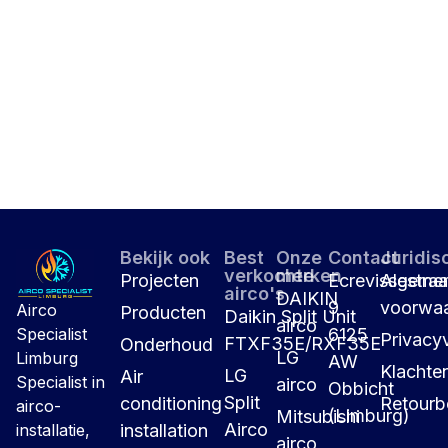
Bekijk ook
Best
Onze
Contact
Juridis
verkochte
merken
Projecten
Ecrevissestraa
Algeme
airco's
DAIKIN
9
voorwa
Airco
Producten
Daikin Split Unit
airco
6125
Specialist
Privacyv
FTXF35E/RXF35E
Onderhoud
LG
Limburg
AW
Klachte
LG
Air
Specialist in
airco
Obbicht
Split
conditioning
Retourb
airco-
(Limburg)
Mitsubishi
Airco
installation
installatie,
airco