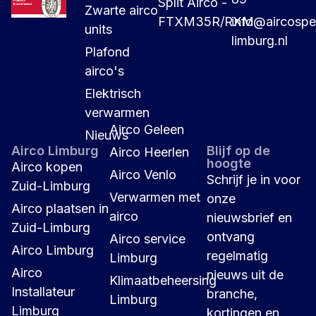
Split Airco -
Zwarte airco
FTXM35R/RXM
info@aircospec
units
limburg.nl
Plafond
airco's
Elektrisch
verwarmen
Airco Geleen
Nieuws
Airco Limburg
Blijf op de
Airco Heerlen
hoogte
Airco kopen
Airco Venlo
Schrijf je in voor
Zuid-Limburg
Verwarmen met
onze
Airco plaatsen in
airco
nieuwsbrief en
Zuid-Limburg
ontvang
Airco service
Airco Limburg
regelmatig
Limburg
Airco
nieuws uit de
Klimaatbeheersing
Installateur
branche,
Limburg
Limburg
kortingen en