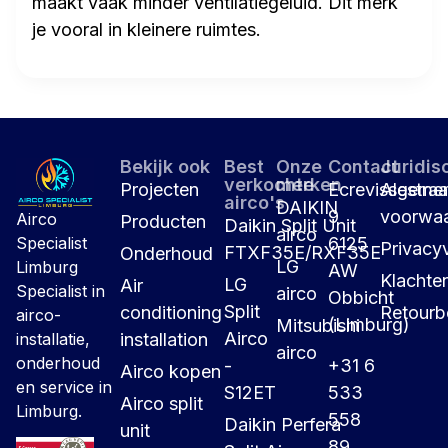
maakt vaak minder ventilatiegeluid. Dit merk
je vooral in kleinere ruimtes.
Bekijk ook
Best
Onze
Contact
Juridis
verkochte
merken
Projecten
Ecrevissestraa
Algeme
airco's
DAIKIN
9
voorwa
Airco
Producten
Daikin Split Unit
airco
6125
Specialist
Privacyv
FTXF35E/RXF35E
Onderhoud
LG
Limburg
AW
Klachte
LG
Air
Specialist in
airco
Obbicht
Split
conditioning
Retourb
airco-
(Limburg)
Mitsubishi
Airco
installation
installatie,
airco
onderhoud
-
+31 6
Airco kopen
en service in
S12ET
533
Airco split
Limburg.
558
Daikin Perfera
unit
89