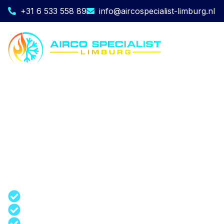
+31 6 533 558 89
info@aircospecialist-limburg.nl
LG airco laten plaatsen in
limburg
Comfort, slimme technologie en strak design
komen samen in een LG airco. Met deze
systemen kies je voor moderne
klimaatbeheersing waarbij gebruiksgemak en
energiecontrole centraal staan. Uiteraard
altijd inclusief professionele installatie door
Aircospecialist Limburg.
Inclusief standaard installatie
Snelle levering en plaatsing
Ervaren installateur uit de regio