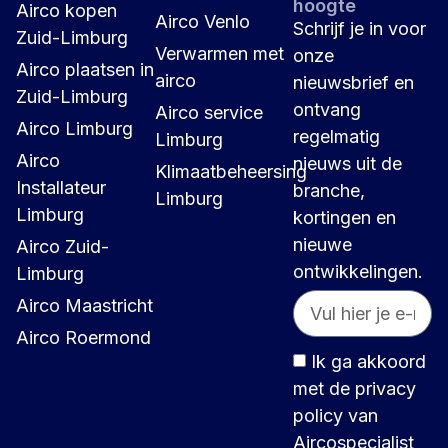
hoogte
Airco kopen
Airco Venlo
Schrijf je in voor
Zuid-Limburg
Verwarmen met
onze
Airco plaatsen in
airco
nieuwsbrief en
Zuid-Limburg
ontvang
Airco service
Airco Limburg
regelmatig
Limburg
Airco
nieuws uit de
Klimaatbeheersing
Installateur
branche,
Limburg
Limburg
kortingen en
nieuwe
Airco Zuid-
ontwikkelingen.
Limburg
Airco Maastricht
Airco Roermond
Ik ga akkoord
met de privacy
policy van
Aircospecialist