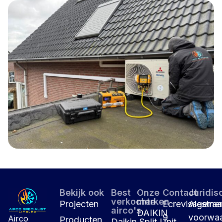
Bekijk ook
Best
Onze
Contact
Juridis
verkochte
merken
Projecten
Ecrevissestraa
Algeme
airco's
DAIKIN
9
voorwa
Airco
Producten
Daikin Split Unit