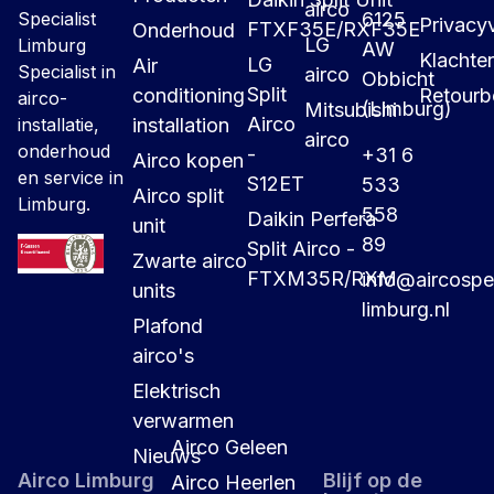
airco
6125
Specialist
Privacyv
FTXF35E/RXF35E
Onderhoud
LG
Limburg
AW
Klachte
LG
Air
Specialist in
airco
Obbicht
Split
conditioning
Retourb
airco-
(Limburg)
Mitsubishi
Airco
installation
installatie,
airco
onderhoud
-
+31 6
Airco kopen
en service in
S12ET
533
Airco split
Limburg.
558
Daikin Perfera
unit
89
Split Airco -
Zwarte airco
FTXM35R/RXM
info@aircospec
units
limburg.nl
Plafond
airco's
Elektrisch
verwarmen
Airco Geleen
Nieuws
Airco Limburg
Blijf op de
Airco Heerlen