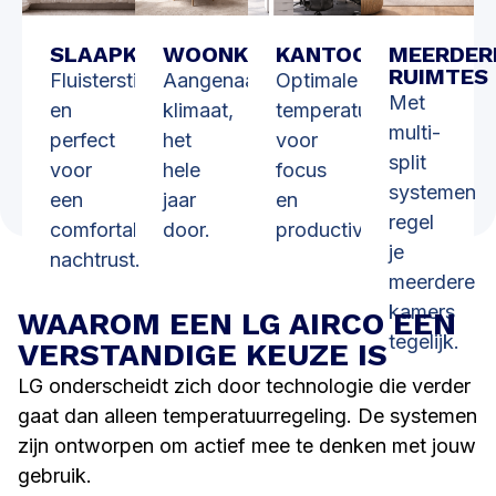
SLAAPKAMER
WOONKAMER
KANTOOR
MEERDER
RUIMTES
Fluisterstil
Aangenaam
Optimale
Met
en
klimaat,
temperatuur
multi-
perfect
het
voor
split
voor
hele
focus
systemen
een
jaar
en
regel
comfortabele
door.
productiviteit.
je
nachtrust.
meerdere
kamers
WAAROM EEN LG AIRCO EEN
tegelijk.
VERSTANDIGE KEUZE IS
LG onderscheidt zich door technologie die verder
gaat dan alleen temperatuurregeling. De systemen
zijn ontworpen om actief mee te denken met jouw
gebruik.