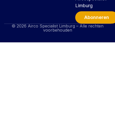
Limburg
Abonneren
© 2026 Airco Specialist Limburg – Alle rechten
Alternative:
voorbehouden