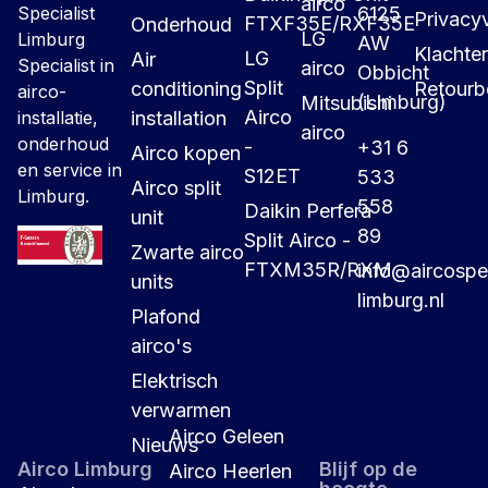
airco
6125
Specialist
Privacyv
FTXF35E/RXF35E
Onderhoud
LG
Limburg
AW
Klachte
LG
Air
Specialist in
airco
Obbicht
Split
conditioning
Retourb
airco-
(Limburg)
Mitsubishi
Airco
installation
installatie,
airco
onderhoud
-
+31 6
Airco kopen
en service in
S12ET
533
Airco split
Limburg.
558
Daikin Perfera
unit
89
Split Airco -
Zwarte airco
FTXM35R/RXM
info@aircospec
units
limburg.nl
Plafond
airco's
Elektrisch
verwarmen
Airco Geleen
Nieuws
Airco Limburg
Blijf op de
Airco Heerlen