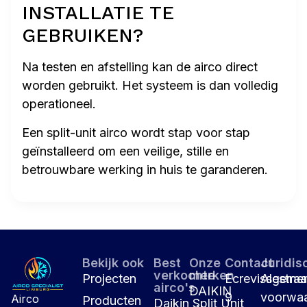
INSTALLATIE TE
GEBRUIKEN?
Na testen en afstelling kan de airco direct
worden gebruikt. Het systeem is dan volledig
operationeel.
Een split-unit airco wordt stap voor stap
geïnstalleerd om een veilige, stille en
betrouwbare werking in huis te garanderen.
Bekijk ook
Best
Onze
Contact
Juridis
verkochte
merken
Projecten
Ecrevissestraa
Algeme
airco's
DAIKIN
9
voorwa
Airco
Producten
Daikin Split Unit