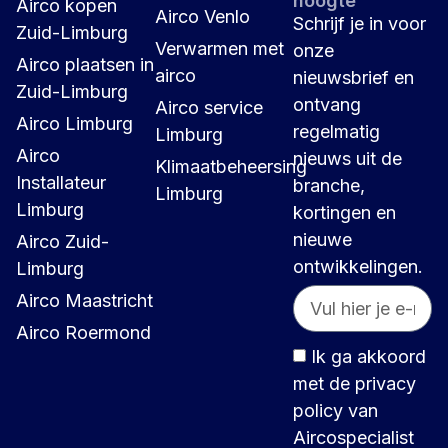
hoogte
Airco kopen
Airco Venlo
Schrijf je in voor
Zuid-Limburg
Verwarmen met
onze
Airco plaatsen in
airco
nieuwsbrief en
Zuid-Limburg
ontvang
Airco service
Airco Limburg
regelmatig
Limburg
Airco
nieuws uit de
Klimaatbeheersing
Installateur
branche,
Limburg
Limburg
kortingen en
nieuwe
Airco Zuid-
ontwikkelingen.
Limburg
Airco Maastricht
Airco Roermond
Ik ga akkoord
met de privacy
policy van
Aircospecialist