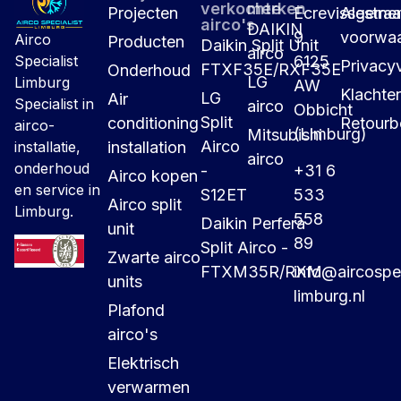
verkochte
merken
Projecten
Ecrevissestraa
Algeme
airco's
DAIKIN
9
voorwa
Airco
Producten
Daikin Split Unit
airco
6125
Specialist
Privacyv
FTXF35E/RXF35E
Onderhoud
LG
Limburg
AW
Klachte
LG
Air
Specialist in
airco
Obbicht
Split
conditioning
Retourb
airco-
(Limburg)
Mitsubishi
Airco
installation
installatie,
airco
onderhoud
-
+31 6
Airco kopen
en service in
S12ET
533
Airco split
Limburg.
558
Daikin Perfera
unit
89
Split Airco -
Zwarte airco
FTXM35R/RXM
info@aircospec
units
limburg.nl
Plafond
airco's
Elektrisch
verwarmen