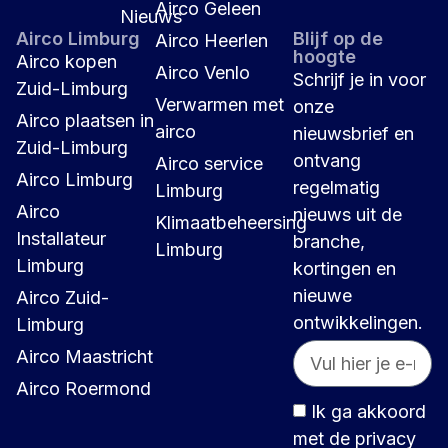
Airco Geleen
Nieuws
Airco Limburg
Blijf op de
Airco Heerlen
hoogte
Airco kopen
Airco Venlo
Schrijf je in voor
Zuid-Limburg
Verwarmen met
onze
Airco plaatsen in
airco
nieuwsbrief en
Zuid-Limburg
ontvang
Airco service
Airco Limburg
regelmatig
Limburg
Airco
nieuws uit de
Klimaatbeheersing
Installateur
branche,
Limburg
Limburg
kortingen en
nieuwe
Airco Zuid-
ontwikkelingen.
Limburg
Airco Maastricht
Airco Roermond
Ik ga akkoord
met de privacy