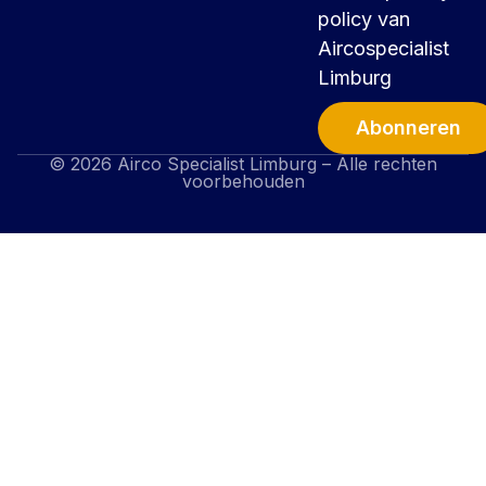
policy van
Aircospecialist
Limburg
Abonneren
© 2026 Airco Specialist Limburg – Alle rechten
Alternative:
voorbehouden