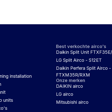
Best verkochte airco's
Daikin Split Unit FTXF35
LG Split Airco - S12ET
Daikin Perfera Split Airco -
FTXM35R/RXM
ning installation
Onze merken
n
DAIKIN airco
nit
LG airco
o units
Mitsubishi airco
co's